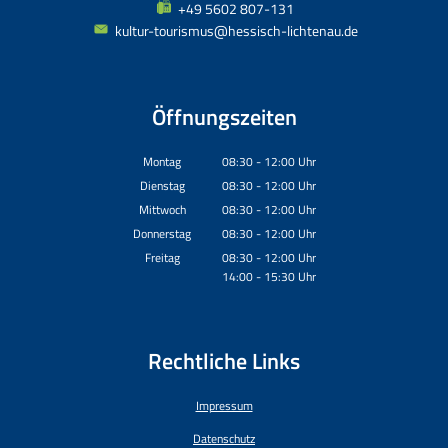
+49 5602 807-131
kultur-tourismus@hessisch-lichtenau.de
Öffnungszeiten
Montag
08:30
-
12:00
Uhr
Von 08:30 bis 12:00 Uhr
Dienstag
08:30
-
12:00
Uhr
Von 08:30 bis 12:00 Uhr
Mittwoch
08:30
-
12:00
Uhr
Von 08:30 bis 12:00 Uhr
Donnerstag
08:30
-
12:00
Uhr
Von 08:30 bis 12:00 Uhr
Freitag
08:30
-
12:00
Uhr
14:00
-
15:30
Von 08:30 bis 12:00 Uhr
Uhr
Von 14:00 bis 15:30 Uhr
Rechtliche Links
Impressum
Datenschutz