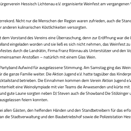
ürgerverein Hessisch Lichtenau e.V. organisierte Weinfest am vergangenen
errekord. Nicht nur die Menschen der Region waren zufrieden, auch die Stand
 anderen kulinarischen Köstlichkeiten versorgten.
t dem Vorstand des Vereins eine Überraschung, denn zur Eröffnung war die 
lland eingeladen worden und sie ließ es sich nicht nehmen, das Weinfest zu 
infestes durch die Landrätin, Firma Franz Rönnau als Unterstützer und den 
emeinsamen Anstoßen – natürlich mit einem Glas Wein.
e Partyband Aufwind für ausgelassene Stimmung. Am Samstag ging das Wei
r die ganze Familie weiter. Die Aktion Jugend e.V. hatte tagsüber das Kin
tailstand betrieben. Die Einnahmen kommen dem Verein Aktion Jugend e.V.
erhielt eine Weinolympiade mit vier Teams die Anwesenden und kürte mit gl
ß und gute Laune sorgten neben DJ Steven auch die Showband Die Stölzinger u
ausgelassen feiern konnten.
ei allen Gästen, den helfenden Händen und den Standbetreibern für das erfo
n die Stadtverwaltung und den Baubetriebshof sowie die Polizeistation Hess