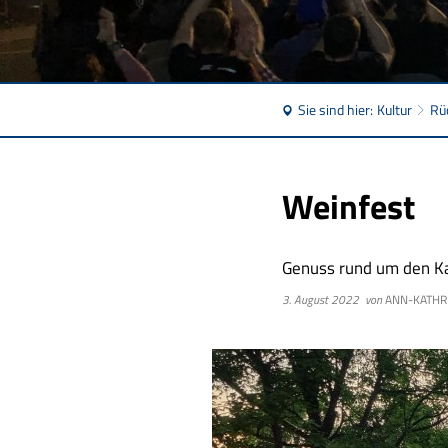
Sie sind hier:
Kultur
Rü
Weinfest
Genuss rund um den K
3. August 2022
von
ANN-KATHRI