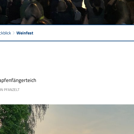
ckblick
Weinfest
apfenfängerteich
N PFANZELT