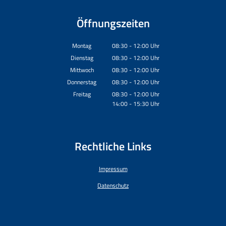
Öffnungszeiten
Montag
08:30
-
12:00
Uhr
Von 08:30 bis 12:00 Uhr
Dienstag
08:30
-
12:00
Uhr
Von 08:30 bis 12:00 Uhr
Mittwoch
08:30
-
12:00
Uhr
Von 08:30 bis 12:00 Uhr
Donnerstag
08:30
-
12:00
Uhr
Von 08:30 bis 12:00 Uhr
Freitag
08:30
-
12:00
Uhr
14:00
-
15:30
Von 08:30 bis 12:00 Uhr
Uhr
Von 14:00 bis 15:30 Uhr
Rechtliche Links
Impressum
Datenschutz