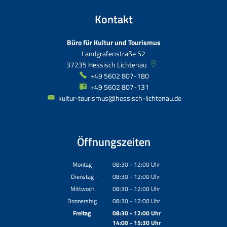
Kontakt
Büro für Kultur und Tourismus
Landgrafenstraße 52
37235
Hessisch Lichtenau
+49 5602 807-180
+49 5602 807-131
kultur-tourismus@hessisch-lichtenau.de
Öffnungszeiten
Montag
08:30
-
12:00
Uhr
Von 08:30 bis 12:00 Uhr
Dienstag
08:30
-
12:00
Uhr
Von 08:30 bis 12:00 Uhr
Mittwoch
08:30
-
12:00
Uhr
Von 08:30 bis 12:00 Uhr
Donnerstag
08:30
-
12:00
Uhr
Von 08:30 bis 12:00 Uhr
Freitag
08:30
-
12:00
Uhr
14:00
-
15:30
Von 08:30 bis 12:00 Uhr
Uhr